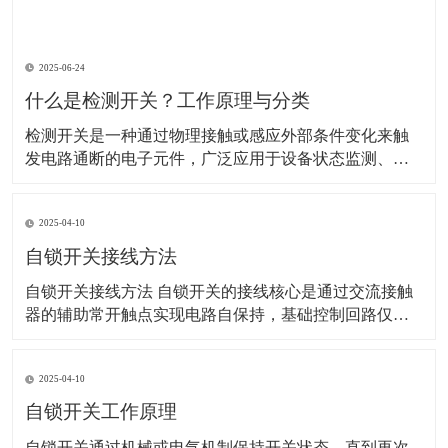
2025-06-24
什么是检测开关？工作原理与分类
检测开关是一种通过物理接触或感应外部条件变化来触
发电路通断的电子元件，广泛应用于设备状态监测、安
全防护、自动化控制等领域。以下是其详细解析： 一、
工作原理 检测开关的核心是通过机械或非机械方式改变
2025-04-10
内部电路状态： 机械式：外力（如按压、位移）使内部
弹片或触点变形，直接连通或断开电路。 示
自锁开关接线方法
自锁开关接线方法 自锁开关的接线核心是通过交流接触
器的辅助常开触点实现电路自保持，基础控制回路仅需6
根线。以下是具体步骤和注意事项：‌ 一、基础接线步骤 ‌
电源接入‌ 使用220V单相电源，零线（N）直接接交流接
2025-04-10
触器线圈的A1端子，火线（L）经熔断器后接入热继电器
常闭触点（95），再连接至停
自锁开关工作原理
​自锁开关通过机械或电气机制保持开关状态，直到再次