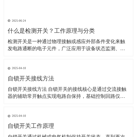
2025-06-24
什么是检测开关？工作原理与分类
检测开关是一种通过物理接触或感应外部条件变化来触
发电路通断的电子元件，广泛应用于设备状态监测、安
全防护、自动化控制等领域。以下是其详细解析： 一、
工作原理 检测开关的核心是通过机械或非机械方式改变
2025-04-10
内部电路状态： 机械式：外力（如按压、位移）使内部
弹片或触点变形，直接连通或断开电路。 示
自锁开关接线方法
自锁开关接线方法 自锁开关的接线核心是通过交流接触
器的辅助常开触点实现电路自保持，基础控制回路仅需6
根线。以下是具体步骤和注意事项：‌ 一、基础接线步骤 ‌
电源接入‌ 使用220V单相电源，零线（N）直接接交流接
2025-04-10
触器线圈的A1端子，火线（L）经熔断器后接入热继电器
常闭触点（95），再连接至停
自锁开关工作原理
​自锁开关通过机械或电气机制保持开关状态，直到再次