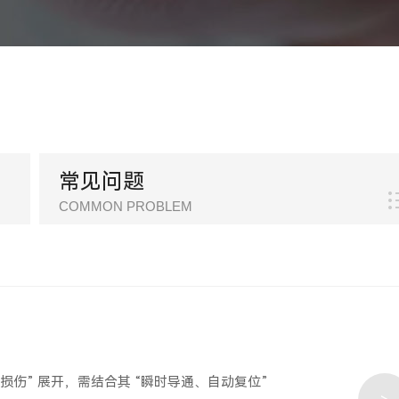
常见问题
伤” 展开，需结合其 “瞬时导通、自动复位”