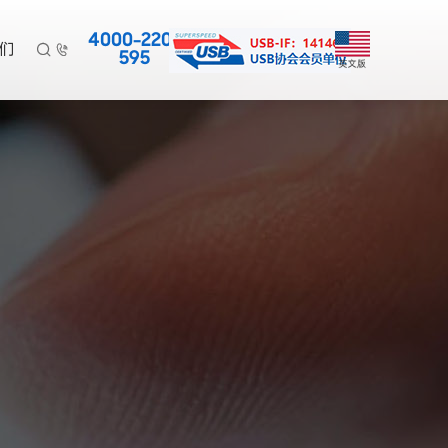
4000-220-
们


595