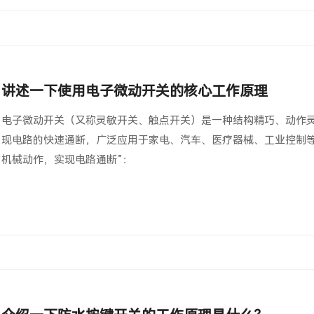
讲述一下使用电子微动开关的核心工作原理
电子微动开关（又称灵敏开关、触点开关）是一种结构精巧、动作
现电路的快速通断，广泛应用于家电、汽车、医疗器械、工业控制等
机械动作，实现电路通断”：