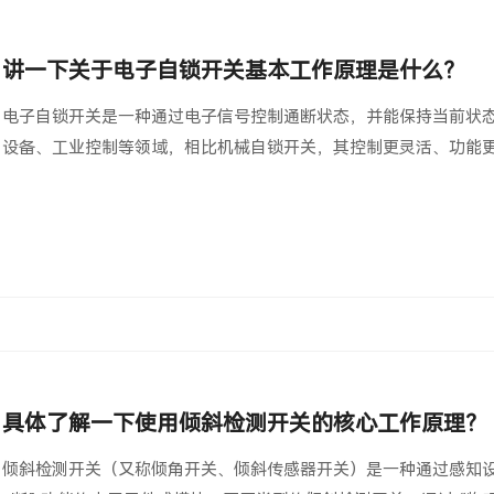
讲一下关于电子自锁开关基本工作原理是什么？
电子自锁开关是一种通过电子信号控制通断状态，并能保持当前状
设备、工业控制等领域，相比机械自锁开关，其控制更灵活、功能
具体了解一下使用倾斜检测开关的核心工作原理？
倾斜检测开关（又称倾角开关、倾斜传感器开关）是一种通过感知设