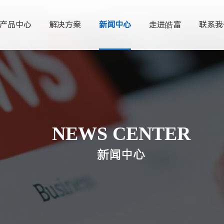
产品中心
解决方案
新闻中心
走进皓富
联系我
NEWS CENTER
新闻中心