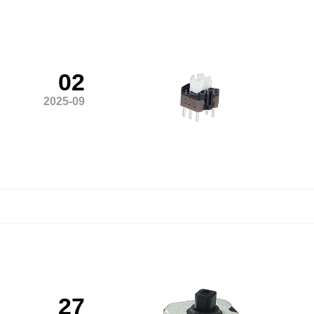
02
2025-09
27