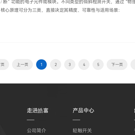
/ 断” 功能的电子元件或模块。不同类型的倾斜检测开关，通过 “物理
核心原理可分为三类，直接决定其精度、可靠性与适用场景：
首页
上一页
1
2
3
4
5
下一页
走进皓富
产品中心
公司简介
轻触开关