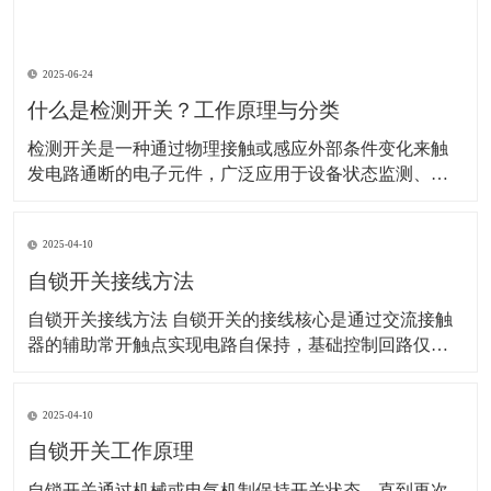
2025-06-24
什么是检测开关？工作原理与分类
检测开关是一种通过物理接触或感应外部条件变化来触
发电路通断的电子元件，广泛应用于设备状态监测、安
全防护、自动化控制等领域。以下是其详细解析： 一、
工作原理 检测开关的核心是通过机械或非机械方式改变
2025-04-10
内部电路状态： 机械式：外力（如按压、位移）使内部
弹片或触点变形，直接连通或断开电路。 示
自锁开关接线方法
自锁开关接线方法 自锁开关的接线核心是通过交流接触
器的辅助常开触点实现电路自保持，基础控制回路仅需6
根线。以下是具体步骤和注意事项：‌ 一、基础接线步骤 ‌
电源接入‌ 使用220V单相电源，零线（N）直接接交流接
2025-04-10
触器线圈的A1端子，火线（L）经熔断器后接入热继电器
常闭触点（95），再连接至停
自锁开关工作原理
​自锁开关通过机械或电气机制保持开关状态，直到再次