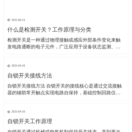
2025-06-24
什么是检测开关？工作原理与分类
检测开关是一种通过物理接触或感应外部条件变化来触
发电路通断的电子元件，广泛应用于设备状态监测、安
全防护、自动化控制等领域。以下是其详细解析： 一、
工作原理 检测开关的核心是通过机械或非机械方式改变
2025-04-10
内部电路状态： 机械式：外力（如按压、位移）使内部
弹片或触点变形，直接连通或断开电路。 示
自锁开关接线方法
自锁开关接线方法 自锁开关的接线核心是通过交流接触
器的辅助常开触点实现电路自保持，基础控制回路仅需6
根线。以下是具体步骤和注意事项：‌ 一、基础接线步骤 ‌
电源接入‌ 使用220V单相电源，零线（N）直接接交流接
2025-04-10
触器线圈的A1端子，火线（L）经熔断器后接入热继电器
常闭触点（95），再连接至停
自锁开关工作原理
​自锁开关通过机械或电气机制保持开关状态，直到再次