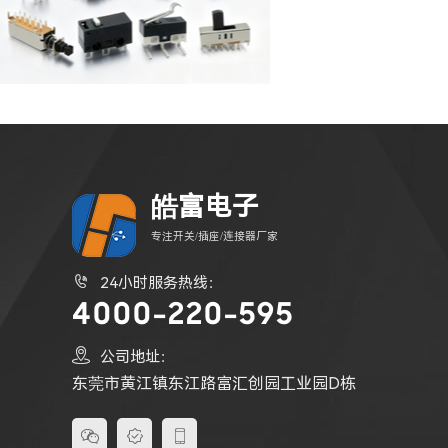
皓富电子
专注开关/插座/连接器厂家

24小时服务热线：
4000-220-595

公司地址：
东莞市黄江镇东江路富汇创园工业园D栋


