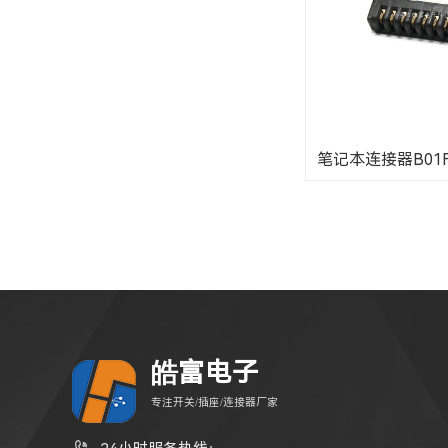
笔记本连接器B01F-1
皓富电子
专注开关/插座/连接器厂家
