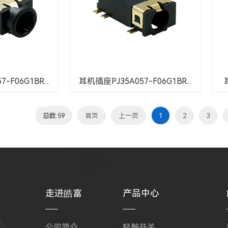
-F06G1BR...
耳机插座PJ35A057-F06G1BR...
总数:59
首页
上一页
1
2
3
走进皓富
产品中心
公司简介
轻触开关