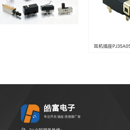
耳机插座PJ35A057
皓富电子
专注开关/插座/连接器厂家
