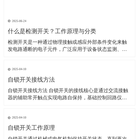
2025-06-24
什么是检测开关？工作原理与分类
检测开关是一种通过物理接触或感应外部条件变化来触
发电路通断的电子元件，广泛应用于设备状态监测、安
全防护、自动化控制等领域。以下是其详细解析： 一、
工作原理 检测开关的核心是通过机械或非机械方式改变
2025-04-10
内部电路状态： 机械式：外力（如按压、位移）使内部
弹片或触点变形，直接连通或断开电路。 示
自锁开关接线方法
自锁开关接线方法 自锁开关的接线核心是通过交流接触
器的辅助常开触点实现电路自保持，基础控制回路仅需6
根线。以下是具体步骤和注意事项：‌ 一、基础接线步骤 ‌
电源接入‌ 使用220V单相电源，零线（N）直接接交流接
2025-04-10
触器线圈的A1端子，火线（L）经熔断器后接入热继电器
常闭触点（95），再连接至停
自锁开关工作原理
​自锁开关通过机械或电气机制保持开关状态，直到再次