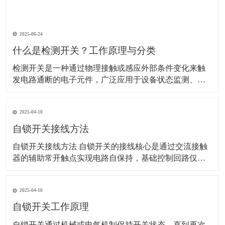
2025-06-24
什么是检测开关？工作原理与分类
检测开关是一种通过物理接触或感应外部条件变化来触
发电路通断的电子元件，广泛应用于设备状态监测、安
全防护、自动化控制等领域。以下是其详细解析： 一、
工作原理 检测开关的核心是通过机械或非机械方式改变
2025-04-10
内部电路状态： 机械式：外力（如按压、位移）使内部
弹片或触点变形，直接连通或断开电路。 示
自锁开关接线方法
自锁开关接线方法 自锁开关的接线核心是通过交流接触
器的辅助常开触点实现电路自保持，基础控制回路仅需6
根线。以下是具体步骤和注意事项：‌ 一、基础接线步骤 ‌
电源接入‌ 使用220V单相电源，零线（N）直接接交流接
2025-04-10
触器线圈的A1端子，火线（L）经熔断器后接入热继电器
常闭触点（95），再连接至停
自锁开关工作原理
​自锁开关通过机械或电气机制保持开关状态，直到再次