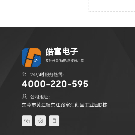
皓富电子
专注开关/插座/连接器厂家

24小时服务热线：
4000-220-595

公司地址：
东莞市黄江镇东江路富汇创园工业园D栋


