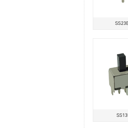
SS23
SS13