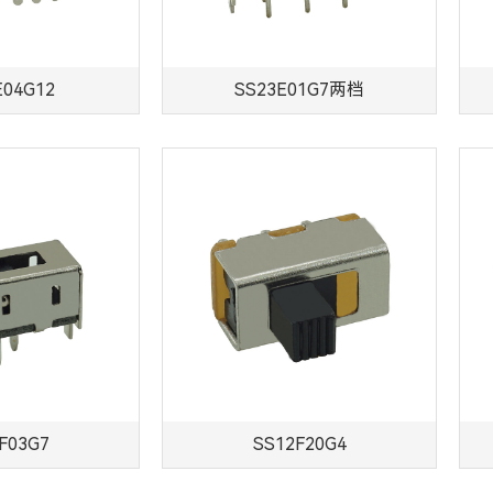
E04G12
SS23E01G7两档
F03G7
SS12F20G4