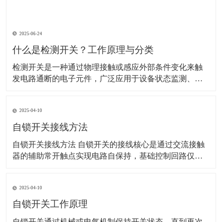
2025-06-24
什么是检测开关？工作原理与分类
检测开关是一种通过物理接触或感应外部条件变化来触
发电路通断的电子元件，广泛应用于设备状态监测、安
全防护、自动化控制等领域。以下是其详细解析： 一、
工作原理 检测开关的核心是通过机械或非机械方式改变
2025-04-10
内部电路状态： 机械式：外力（如按压、位移）使内部
弹片或触点变形，直接连通或断开电路。 示
自锁开关接线方法
自锁开关接线方法 自锁开关的接线核心是通过交流接触
器的辅助常开触点实现电路自保持，基础控制回路仅需6
根线。以下是具体步骤和注意事项：‌ 一、基础接线步骤 ‌
电源接入‌ 使用220V单相电源，零线（N）直接接交流接
2025-04-10
触器线圈的A1端子，火线（L）经熔断器后接入热继电器
常闭触点（95），再连接至停
自锁开关工作原理
​自锁开关通过机械或电气机制保持开关状态，直到再次