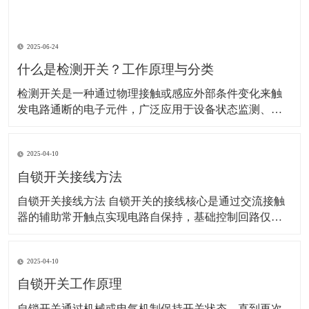
2025-06-24
什么是检测开关？工作原理与分类
检测开关是一种通过物理接触或感应外部条件变化来触
发电路通断的电子元件，广泛应用于设备状态监测、安
全防护、自动化控制等领域。以下是其详细解析： 一、
工作原理 检测开关的核心是通过机械或非机械方式改变
2025-04-10
内部电路状态： 机械式：外力（如按压、位移）使内部
弹片或触点变形，直接连通或断开电路。 示
自锁开关接线方法
自锁开关接线方法 自锁开关的接线核心是通过交流接触
器的辅助常开触点实现电路自保持，基础控制回路仅需6
根线。以下是具体步骤和注意事项：‌ 一、基础接线步骤 ‌
电源接入‌ 使用220V单相电源，零线（N）直接接交流接
2025-04-10
触器线圈的A1端子，火线（L）经熔断器后接入热继电器
常闭触点（95），再连接至停
自锁开关工作原理
​自锁开关通过机械或电气机制保持开关状态，直到再次