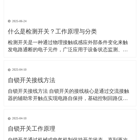
2025-06-24
什么是检测开关？工作原理与分类
检测开关是一种通过物理接触或感应外部条件变化来触
发电路通断的电子元件，广泛应用于设备状态监测、安
全防护、自动化控制等领域。以下是其详细解析： 一、
工作原理 检测开关的核心是通过机械或非机械方式改变
2025-04-10
内部电路状态： 机械式：外力（如按压、位移）使内部
弹片或触点变形，直接连通或断开电路。 示
自锁开关接线方法
自锁开关接线方法 自锁开关的接线核心是通过交流接触
器的辅助常开触点实现电路自保持，基础控制回路仅需6
根线。以下是具体步骤和注意事项：‌ 一、基础接线步骤 ‌
电源接入‌ 使用220V单相电源，零线（N）直接接交流接
2025-04-10
触器线圈的A1端子，火线（L）经熔断器后接入热继电器
常闭触点（95），再连接至停
自锁开关工作原理
​自锁开关通过机械或电气机制保持开关状态，直到再次