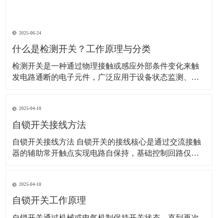
2025-06-24
什么是检测开关？工作原理与分类
检测开关是一种通过物理接触或感应外部条件变化来触
发电路通断的电子元件，广泛应用于设备状态监测、安
全防护、自动化控制等领域。以下是其详细解析： 一、
工作原理 检测开关的核心是通过机械或非机械方式改变
2025-04-10
内部电路状态： 机械式：外力（如按压、位移）使内部
弹片或触点变形，直接连通或断开电路。 示
自锁开关接线方法
自锁开关接线方法 自锁开关的接线核心是通过交流接触
器的辅助常开触点实现电路自保持，基础控制回路仅需6
根线。以下是具体步骤和注意事项：‌ 一、基础接线步骤 ‌
电源接入‌ 使用220V单相电源，零线（N）直接接交流接
2025-04-10
触器线圈的A1端子，火线（L）经熔断器后接入热继电器
常闭触点（95），再连接至停
自锁开关工作原理
​自锁开关通过机械或电气机制保持开关状态，直到再次